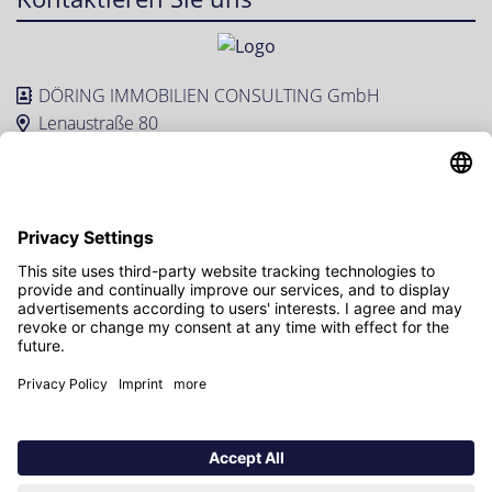
DÖRING IMMOBILIEN CONSULTING GmbH
Lenaustraße 80
60318 Frankfurt am Main
069 977 62778
info@doering-consulting.de
Abonnieren Sie unseren
Besuchen Sie uns auch hier
Newsletter
Melden Sie sich heute kostenlos an und werden Sie
als erster über neue Updates informiert.
DÖRING IMMOBILIEN CONSULTING GmbH © 2026
Kontakt
Impressum
Datenschutz
Datenschutzeinstellungen